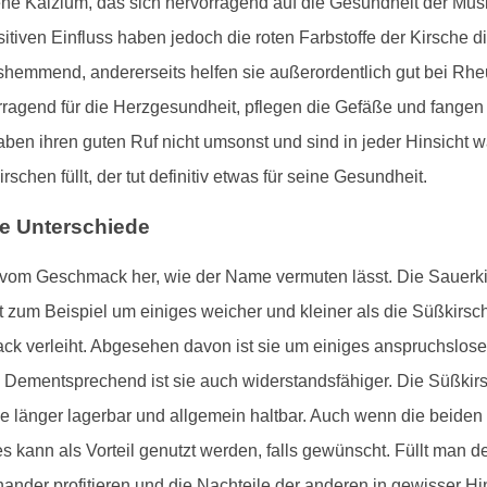
tene Kalzium, das sich hervorragend auf die Gesundheit der Mu
itiven Einfluss haben jedoch die roten Farbstoffe der Kirsche
hemmend, andererseits helfen sie außerordentlich gut bei Rheu
ragend für die Herzgesundheit, pflegen die Gefäße und fangen v
haben ihren guten Ruf nicht umsonst und sind in jeder Hinsich
rschen füllt, der tut definitiv etwas für seine Gesundheit.
ie Unterschiede
r vom Geschmack her, wie der Name vermuten lässt. Die Sauerkir
t zum Beispiel um einiges weicher und kleiner als die Süßkirsc
ck verleiht. Abgesehen davon ist sie um einiges anspruchslose
Dementsprechend ist sie auch widerstandsfähiger. Die Süßkirsc
ie länger lagerbar und allgemein haltbar. Auch wenn die beiden
es kann als Vorteil genutzt werden, falls gewünscht. Füllt man 
nder profitieren und die Nachteile der anderen in gewisser Hi