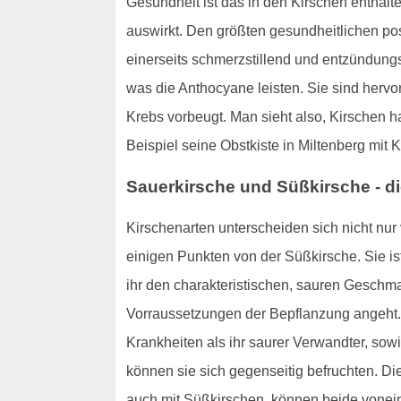
Gesundheit ist das in den Kirschen enthal
auswirkt. Den größten gesundheitlichen pos
einerseits schmerzstillend und entzündungs
was die Anthocyane leisten. Sie sind hervor
Krebs vorbeugt. Man sieht also, Kirschen 
Beispiel seine Obstkiste in Miltenberg mit Ki
Sauerkirsche und Süßkirsche - d
Kirschenarten unterscheiden sich nicht nu
einigen Punkten von der Süßkirsche. Sie is
ihr den charakteristischen, sauren Geschma
Vorraussetzungen der Bepflanzung angeht. 
Krankheiten als ihr saurer Verwandter, sow
können sie sich gegenseitig befruchten. Di
auch mit Süßkirschen, können beide voneina