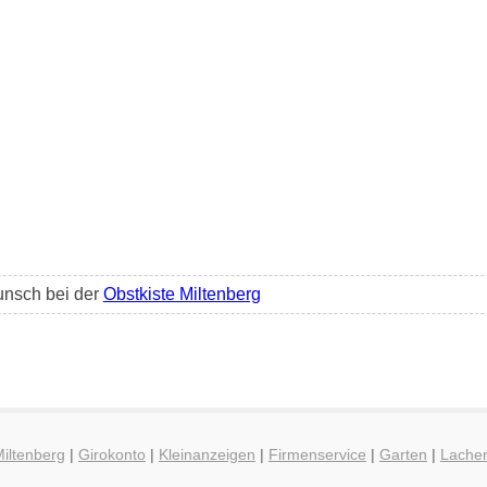
unsch bei der
Obstkiste Miltenberg
Miltenberg
|
Girokonto
|
Kleinanzeigen
|
Firmenservice
|
Garten
|
Lache