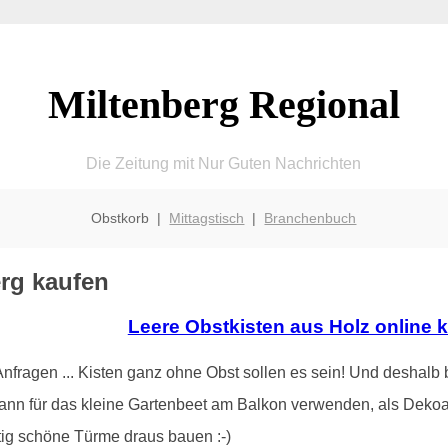
Miltenberg Regional
Die Zeitung mit Nur Guten Nachrichten
Obstkorb |
Mittagstisch
|
Branchenbuch
erg kaufen
Leere Obstkisten aus Holz online 
ragen ... Kisten ganz ohne Obst sollen es sein! Und deshalb b
ann für das kleine Gartenbeet am Balkon verwenden, als Dekoa
tig schöne Türme draus bauen :-)